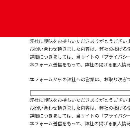
コ
ナ
ン
ビ
テ
ゲ
ン
ー
ツ
シ
へ
ョ
弊社に興味をお持ちいただきありがとうござい
ス
ン
お問い合わせ頂きました内容は、弊社の掲げる
キ
に
詳細につきましては、当サイトの「プライバシ
ッ
移
本フォーム送信をもって、弊社の掲げる個人情
プ
動
本フォームからの弊社への営業は、お取り次ぎ
弊社に興味をお持ちいただきありがとうござい
お問い合わせ頂きました内容は、弊社の掲げる
詳細につきましては、当サイトの「プライバシ
本フォーム送信をもって、弊社の掲げる個人情