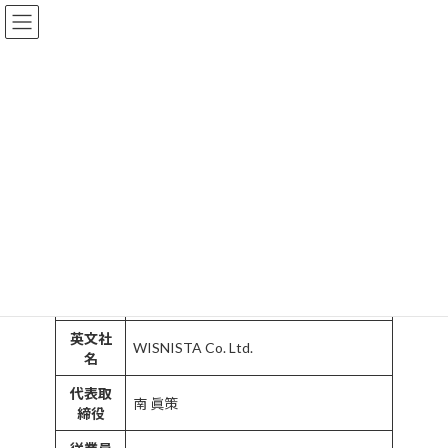
コ
ナ
ン
ビ
テ
ゲ
ン
ー
ツ
シ
会社概要
へ
ョ
ス
ン
キ
に
ッ
移
株式会社WISNISTA
会社案内
会社概要
プ
動
会社概要
会社名
株式会社WISNISTA （ウィズニスタ）
英文社
WISNISTA Co. Ltd.
名
代表取
南 眞策
締役