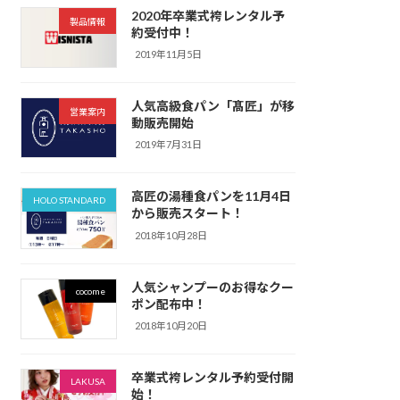
2020年卒業式袴レンタル予
製品情報
約受付中！
2019年11月5日
人気高級食パン「髙匠」が移
営業案内
動販売開始
2019年7月31日
高匠の湯種食パンを11月4日
HOLO STANDARD
から販売スタート！
2018年10月28日
人気シャンプーのお得なクー
cocome
ポン配布中！
2018年10月20日
卒業式袴レンタル予約受付開
LAKUSA
始！