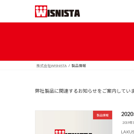
コ
ナ
ン
ビ
テ
ゲ
ン
ー
ツ
シ
へ
ョ
ス
ン
キ
に
ッ
移
株式会社WISNISTA
製品情報
プ
動
弊社製品に関連するお知らせをご案内してい
20
製品情報
2019年
LAK