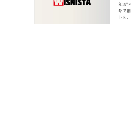
年3月
都で創
トを、全