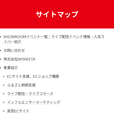
コ
ナ
ン
ビ
サイトマップ
テ
ゲ
ン
ー
ツ
シ
へ
ョ
ス
ン
SHOWROOMイベント一覧｜ライブ配信イベント情報・人気ラ
キ
に
イバー紹介
ッ
移
プ
動
お問い合わせ
株式会社WISNISTA
事業紹介
ECサイト支援、ECショップ構築
ふるさと納税支援
ライブ配信・ライブコマース
インフルエンサーマーケティング
直営ECサイト